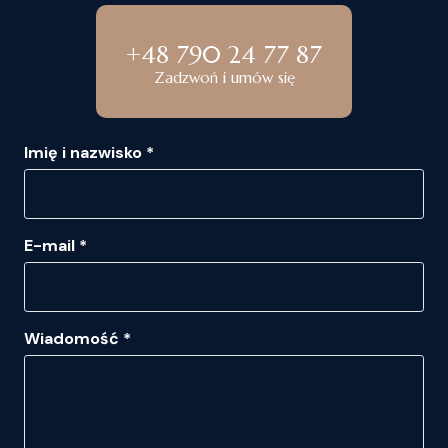
+48 790 24 77 87
Zadzwoń i umów się
Imię i nazwisko *
E-mail *
Wiadomość *