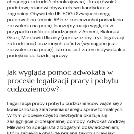
chcącego zatrudnić obcokrajowca). Tutaj również
podstawę stanowi obywatelstwo kandydata z
zagranicy. Obywatele UE, EOG i Szwajcarii mogą
pracować na terenie RP bez konieczności posiadania
zezwolenia na pracę. Inaczej sytuacja wygląda w
przypadku osób pochodzących z Armenii, Białorusi,
Gruzji, Mołdawii i Ukrainy (uproszczony tryb legalizacji
zatrudnienia) oraz innych państw (wymagane jest
zezwolenie na pracę). Istotne jest zatem indywidualne
podejście do każdej sprawy.
Jak wygląda pomoc adwokata w
procesie legalizacji pracy i pobytu
cudzoziemców?
Legalizacja pracy i pobytu cudzoziemców wiąże się z
koniecznością załatwienia szeregu spraw formalnych.
W tym procesie często niezbędne okazuje się
zasięgnięcie profesjonalnej pomocy. Adwokat Andrzej
Milewski to specjalista z bogatym doświadczeniem,
który zapewnia obsługę prawną takich spraw jak: