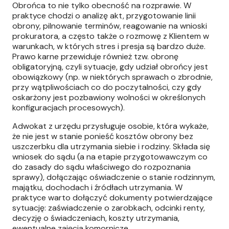
Obrońca to nie tylko obecność na rozprawie. W
praktyce chodzi o analizę akt, przygotowanie linii
obrony, pilnowanie terminów, reagowanie na wnioski
prokuratora, a często także o rozmowę z Klientem w
warunkach, w których stres i presja są bardzo duże.
Prawo karne przewiduje również tzw. obronę
obligatoryjną, czyli sytuacje, gdy udział obrońcy jest
obowiązkowy (np. w niektórych sprawach o zbrodnie,
przy wątpliwościach co do poczytalności, czy gdy
oskarżony jest pozbawiony wolności w określonych
konfiguracjach procesowych).
Adwokat z urzędu przysługuje osobie, która wykaże,
że nie jest w stanie ponieść kosztów obrony bez
uszczerbku dla utrzymania siebie i rodziny. Składa się
wniosek do sądu (a na etapie przygotowawczym co
do zasady do sądu właściwego do rozpoznania
sprawy), dołączając oświadczenie o stanie rodzinnym,
majątku, dochodach i źródłach utrzymania. W
praktyce warto dołączyć dokumenty potwierdzające
sytuację: zaświadczenie o zarobkach, odcinki renty,
decyzję o świadczeniach, koszty utrzymania,
ewentualne zajęcia komornicze.