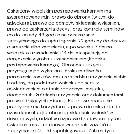
Oskarżony w polskim postępowaniu karnym ma
gwarantowane m.in. prawo do obrony (w tym do
adwokata), prawo do odmowy składania wyjaśnień,
prawo do zaskarżania decyzji oraz kontrolę terminów:
co do zasady 48 godzin na przekazanie
zatrzymanego do sądu i łącznie 72 godziny do decyzji
o areszcie albo zwolnieniu, a po wyroku 7 dni na
wniosek o uzasadnienie i 14 dni na apelację od
doręczenia wyroku z uzasadnieniem (Kodeks
postępowania karnego). Obrońca z urzędu
przysługuje po wykazaniu braku możliwości
poniesienia kosztów bez uszczerbku utrzymania siebie
i rodziny, na podstawie wniosku do sądu z
oświadczeniem o stanie rodzinnym, majątku,
dochodach i źródłach utrzymania oraz dokumentami
potwierdzającymi sytuację. Kluczowe znaczenie
praktyczne ma korzystanie z prawa do milczenia do
czasu konsultacji z obrońcą, składanie wniosków
dowodowych, udział w rozprawie i zadawanie pytań
świadkom oraz terminowe wnoszenie zażaleń na
zatrzymanie i środki zapobiegawcze. Zakres tych