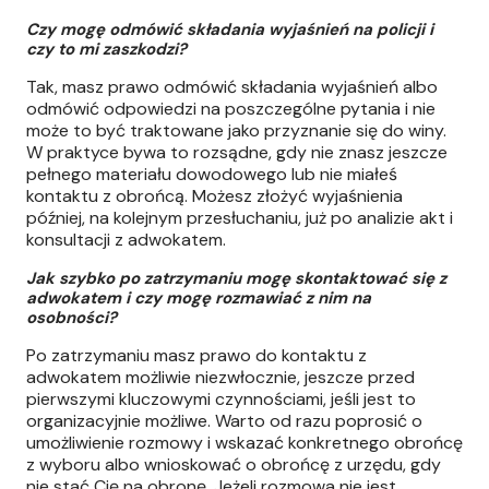
Czy mogę odmówić składania wyjaśnień na policji i
czy to mi zaszkodzi?
Tak, masz prawo odmówić składania wyjaśnień albo
odmówić odpowiedzi na poszczególne pytania i nie
może to być traktowane jako przyznanie się do winy.
W praktyce bywa to rozsądne, gdy nie znasz jeszcze
pełnego materiału dowodowego lub nie miałeś
kontaktu z obrońcą. Możesz złożyć wyjaśnienia
później, na kolejnym przesłuchaniu, już po analizie akt i
konsultacji z adwokatem.
Jak szybko po zatrzymaniu mogę skontaktować się z
adwokatem i czy mogę rozmawiać z nim na
osobności?
Po zatrzymaniu masz prawo do kontaktu z
adwokatem możliwie niezwłocznie, jeszcze przed
pierwszymi kluczowymi czynnościami, jeśli jest to
organizacyjnie możliwe. Warto od razu poprosić o
umożliwienie rozmowy i wskazać konkretnego obrońcę
z wyboru albo wnioskować o obrońcę z urzędu, gdy
nie stać Cię na obronę. Jeżeli rozmowa nie jest