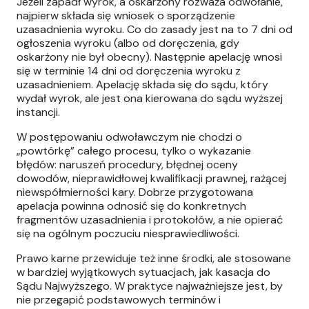
Jeżeli zapadł wyrok, a oskarżony rozważa odwołanie,
najpierw składa się wniosek o sporządzenie
uzasadnienia wyroku. Co do zasady jest na to 7 dni od
ogłoszenia wyroku (albo od doręczenia, gdy
oskarżony nie był obecny). Następnie apelację wnosi
się w terminie 14 dni od doręczenia wyroku z
uzasadnieniem. Apelację składa się do sądu, który
wydał wyrok, ale jest ona kierowana do sądu wyższej
instancji.
W postępowaniu odwoławczym nie chodzi o
„powtórkę” całego procesu, tylko o wykazanie
błędów: naruszeń procedury, błędnej oceny
dowodów, nieprawidłowej kwalifikacji prawnej, rażącej
niewspółmierności kary. Dobrze przygotowana
apelacja powinna odnosić się do konkretnych
fragmentów uzasadnienia i protokołów, a nie opierać
się na ogólnym poczuciu niesprawiedliwości.
Prawo karne przewiduje też inne środki, ale stosowane
w bardziej wyjątkowych sytuacjach, jak kasacja do
Sądu Najwyższego. W praktyce najważniejsze jest, by
nie przegapić podstawowych terminów i