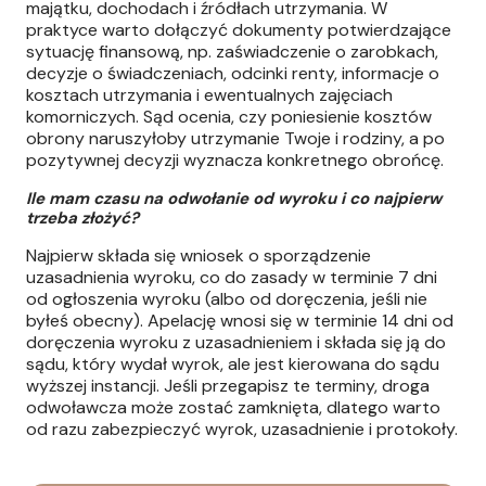
majątku, dochodach i źródłach utrzymania. W
praktyce warto dołączyć dokumenty potwierdzające
sytuację finansową, np. zaświadczenie o zarobkach,
decyzje o świadczeniach, odcinki renty, informacje o
kosztach utrzymania i ewentualnych zajęciach
komorniczych. Sąd ocenia, czy poniesienie kosztów
obrony naruszyłoby utrzymanie Twoje i rodziny, a po
pozytywnej decyzji wyznacza konkretnego obrońcę.
Ile mam czasu na odwołanie od wyroku i co najpierw
trzeba złożyć?
Najpierw składa się wniosek o sporządzenie
uzasadnienia wyroku, co do zasady w terminie 7 dni
od ogłoszenia wyroku (albo od doręczenia, jeśli nie
byłeś obecny). Apelację wnosi się w terminie 14 dni od
doręczenia wyroku z uzasadnieniem i składa się ją do
sądu, który wydał wyrok, ale jest kierowana do sądu
wyższej instancji. Jeśli przegapisz te terminy, droga
odwoławcza może zostać zamknięta, dlatego warto
od razu zabezpieczyć wyrok, uzasadnienie i protokoły.