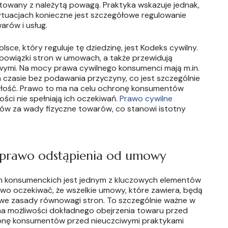
ktowany z należytą powagą. Praktyka wskazuje jednak,
ytuacjach konieczne jest szczegółowe regulowanie
rów i usług.
ce, który reguluje tę dziedzinę, jest Kodeks cywilny.
bowiązki stron w umowach, a także przewidują
ymi. Na mocy prawa cywilnego konsumenci mają m.in.
zasie bez podawania przyczyny, co jest szczególnie
łość. Prawo to ma na celu ochronę konsumentów
ci nie spełniają ich oczekiwań.
Prawo cywilne
ów za wady fizyczne towarów, co stanowi istotny
 prawo odstąpienia od umowy
 konsumenckich jest jednym z kluczowych elementów
o oczekiwać, że wszelkie umowy, które zawiera, będą
e zasady równowagi stron. To szczególnie ważne w
ma możliwości dokładnego obejrzenia towaru przed
onę konsumentów przed nieuczciwymi praktykami