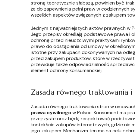
stroną teoretycznie słabszą, powinien być tra
że do zapewnienia pełni praw w codziennych s
wszelkich aspektów związanych z zakupem towa
Jednym z najważniejszych aktów prawnych w Pols
Jego przepisy określają podstawowe prawa i o
ochronę przed nieuczciwymi praktykami rynkow
prawo do odstąpienia od umowy w określonym c
istotne przy zakupach dokonywanych na odleg
przed zakupem produktów, które w rzeczywistoś
przewiduje także odpowiedzialność sprzedawc
element ochrony konsumenckiej.
Zasada równego traktowania i
Zasada równego traktowania stron w umowach
prawa cywilnego
w Polsce. Konsument ma praw
przejrzyste oraz będą respektować podstawow
kontekście zakupów internetowych, gdzie nie 
jego zakupem. Mechanizm ten ma na celu ochr