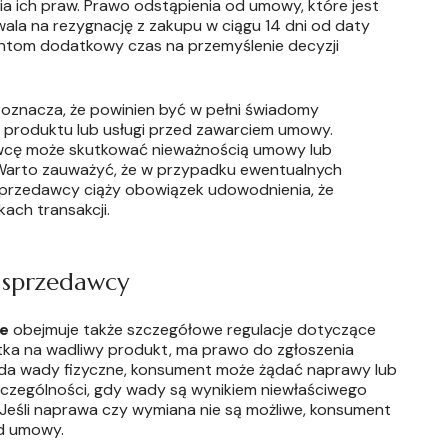
a ich praw. Prawo odstąpienia od umowy, które jest
ala na rezygnację z zakupu w ciągu 14 dni od daty
ntom dodatkowy czas na przemyślenie decyzji
 oznacza, że powinien być w pełni świadomy
 produktu lub usługi przed zawarciem umowy.
awcę może skutkować nieważnością umowy lub
 Warto zauważyć, że w przypadku ewentualnych
sprzedawcy ciąży obowiązek udowodnienia, że
ach transakcji.
 sprzedawcy
ne
obejmuje także szczegółowe regulacje dotyczące
otka na wadliwy produkt, ma prawo do zgłoszenia
iada wady fizyczne, konsument może żądać naprawy lub
zczególności, gdy wady są wynikiem niewłaściwego
 Jeśli naprawa czy wymiana nie są możliwe, konsument
od umowy.