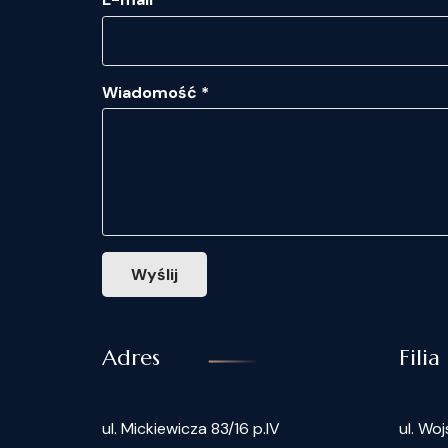
Wiadomość *
Wyślij
Adres
Filia
ul. Mickiewicza 83/16 p.IV
ul. Woj