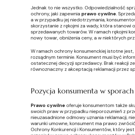
Jednak to nie wszystko. Odpowiedzialność sp
ochrony, jaki zapewnia
prawo cywilne
. Sprzed
a w przypadku jej niedotrzymania, konsumentow
skorzystanie z rękojmi za wady, która stanowi
sprzedawanych towarów. W ramach rękojmi ko
nowy towar, obniżenia ceny, a w niektórych prz
W ramach ochrony konsumenckiej istotne jest,
rozsądnym terminie. Konsument musi być infor
ostatecznej decyzji sprzedawcy. Brak reakcji 
równoznaczny z akceptacją reklamacji przez s
Pozycja konsumenta w sporach 
Prawo cywilne
oferuje konsumentom także sk
swoich praw w przypadku nieporozumień z przed
nieuzasadnione odmowy uznania reklamacji, niew
warunki umowne, konsument ma prawo zwrócić 
Ochrony Konkurencji i Konsumentów, który jes