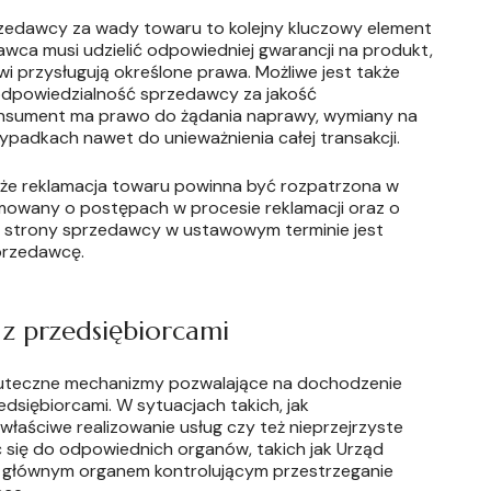
rzedawcy za wady towaru to kolejny kluczowy element
awca musi udzielić odpowiedniej gwarancji na produkt,
i przysługują określone prawa. Możliwe jest także
 odpowiedzialność sprzedawcy za jakość
nsument ma prawo do żądania naprawy, wymiany na
ypadkach nawet do unieważnienia całej transakcji.
 że reklamacja towaru powinna być rozpatrzona w
mowany o postępach w procesie reklamacji oraz o
ze strony sprzedawcy w ustawowym terminie jest
przedawcę.
z przedsiębiorcami
uteczne mechanizmy pozwalające na dochodzenie
siębiorcami. W sytuacjach takich, jak
łaściwe realizowanie usług czy też nieprzejrzyste
się do odpowiednich organów, takich jak Urząd
t głównym organem kontrolującym przestrzeganie