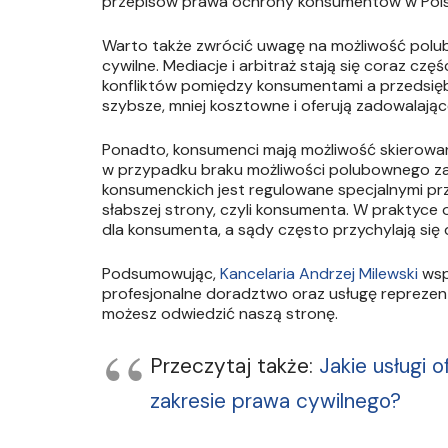
przepisów prawa ochrony konsumentów w Pols
Warto także zwrócić uwagę na możliwość polu
cywilne. Mediacje i arbitraż stają się coraz cz
konfliktów pomiędzy konsumentami a przedsięb
szybsze, mniej kosztowne i oferują zadowalając
Ponadto, konsumenci mają możliwość skierowan
w przypadku braku możliwości polubownego za
konsumenckich jest regulowane specjalnymi prze
słabszej strony, czyli konsumenta. W praktyce
dla konsumenta, a sądy często przychylają się 
Podsumowując,
Kancelaria Andrzej Milewski
wsp
profesjonalne doradztwo oraz usługę reprezenta
możesz odwiedzić naszą stronę.
Przeczytaj także:
Jakie usługi 
zakresie prawa cywilnego?