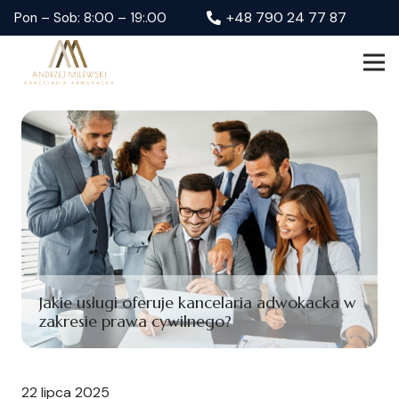
+48 790 24 77 87
Pon – Sob: 8:00 – 19:.00
Jakie usługi oferuje kancelaria adwokacka w
zakresie prawa cywilnego?
22 lipca 2025