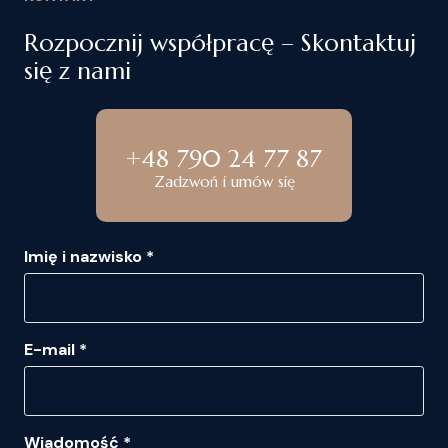
Rozpocznij współpracę – Skontaktuj
się z nami
+48 790 24 77 87
Zadzwoń i umów się
Imię i nazwisko *
E-mail *
Wiadomość *