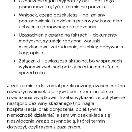
Oznaczenie sądu i sygnatury akt – bez tego
pismo może krążyć, a termin nie poczeka.
Wniosek, czego oczekujesz – np. zmiany
postanowienia i udzielenia przerwy w karze albo
uchylenia i ponownego rozpoznania.
Uzasadnienie oparte na faktach – dokumenty
medyczne, sytuacja rodzinna, warunki
mieszkaniowe, zatrudnienie, przebieg odbywania
kary, opinie.
Załączniki – zwłaszcza aktualne, bo w sprawach
wykonawczych sąd patrzy na stan na dziś, nie
sprzed roku.
Jeżeli termin 7 dni został przekroczony, czasem można
rozważyć wniosek o przywrócenie terminu, ale to
rozwiązanie wyjątkowe. Trzeba wykazać, że uchybienie
nastąpiło bez winy skazanego (np. nagła
hospitalizacja, brak doręczenia, obiektywna
niemożność działania), a sam wniosek składa się
niezwłocznie wraz z czynnością, której termin
dotyczył, czyli razem z zażaleniem.