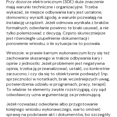
Przy dozorze elektronicznym (SDE) duże znaczenie
mają warunki techniczne i organizacyjne. Trzeba
wykazać, że miejsce odbywania kary jest ustalone,
domownicy wyrazili zgodę, a warunki pozwalają na
instalację urządzeń. Jeżeli odmowa wynikała z braków
formalnych, odwołanie powinno te braki usuwać, a nie
tylko polemizować z decyzją. Często skuteczniejsze
jest równoległe uzupełnienie dokumentacji i
ponowienie wniosku, o ile sytuacja na to pozwala.
Wreszcie: w prawie karnym wykonawczym liczy się też
zachowanie skazanego w trakcie odbywania kary i
opinie z jednostki. Jeżeli problemem jest negatywna
opinia, trzeba ją przeanalizować, ustalić, co konkretnie
zarzucono, i czy da się to obiektywnie podważyć (np.
sprzeczności w notatkach, brak wcześniejszych uwag,
potwierdzenia udziału w programach, pracy, terapii).
To właśnie te elementy zwykle rozstrzygają, czy sąd
odwoławczy uzna argumentację za przekonującą.
Jeżeli rozważasz odwołanie albo przygotowanie
kolejnego wniosku wykonawczego, warto omówić
sprawę na podstawie akt i dokumentów, bo szczegóły