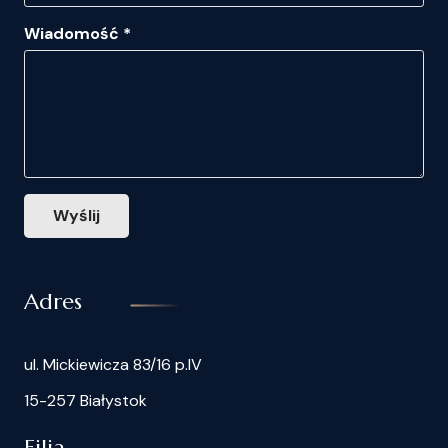
Wiadomość *
Wyślij
Adres
ul. Mickiewicza 83/16 p.IV
15-257 Białystok
Filia