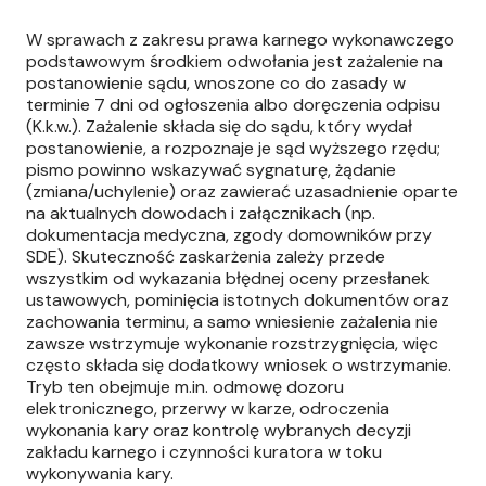
W sprawach z zakresu prawa karnego wykonawczego
podstawowym środkiem odwołania jest zażalenie na
postanowienie sądu, wnoszone co do zasady w
terminie 7 dni od ogłoszenia albo doręczenia odpisu
(K.k.w.). Zażalenie składa się do sądu, który wydał
postanowienie, a rozpoznaje je sąd wyższego rzędu;
pismo powinno wskazywać sygnaturę, żądanie
(zmiana/uchylenie) oraz zawierać uzasadnienie oparte
na aktualnych dowodach i załącznikach (np.
dokumentacja medyczna, zgody domowników przy
SDE). Skuteczność zaskarżenia zależy przede
wszystkim od wykazania błędnej oceny przesłanek
ustawowych, pominięcia istotnych dokumentów oraz
zachowania terminu, a samo wniesienie zażalenia nie
zawsze wstrzymuje wykonanie rozstrzygnięcia, więc
często składa się dodatkowy wniosek o wstrzymanie.
Tryb ten obejmuje m.in. odmowę dozoru
elektronicznego, przerwy w karze, odroczenia
wykonania kary oraz kontrolę wybranych decyzji
zakładu karnego i czynności kuratora w toku
wykonywania kary.